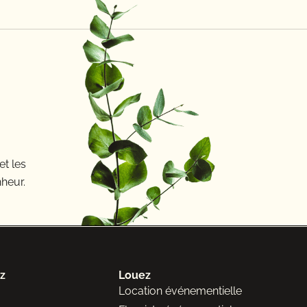
et les
heur.
z
Louez
Location événementielle