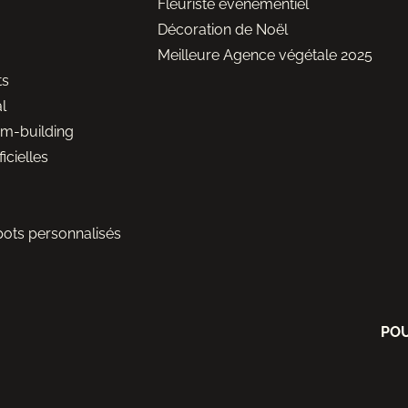
Fleuriste événementiel
Décoration de Noël
Meilleure Agence végétale 2025
ts
l
am-building
ficielles
pots personnalisés
POU