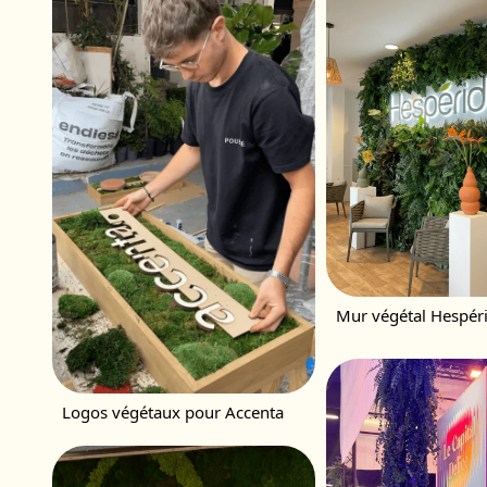
Mur végétal Hespér
Logos végétaux pour Accenta