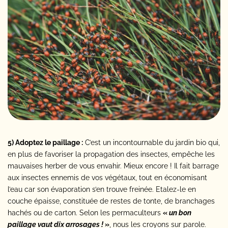
5) Adoptez le paillage :
C’est un incontournable du jardin bio qui,
en plus de favoriser la propagation des insectes, empêche les
mauvaises herber de vous envahir. Mieux encore ! Il fait barrage
aux insectes ennemis de vos végétaux, tout en économisant
l’eau car son évaporation s’en trouve freinée. Etalez-le en
couche épaisse, constituée de restes de tonte, de branchages
hachés ou de carton. Selon les permaculteurs
«
un bon
paillage vaut dix arrosages !
»
, nous les croyons sur parole.